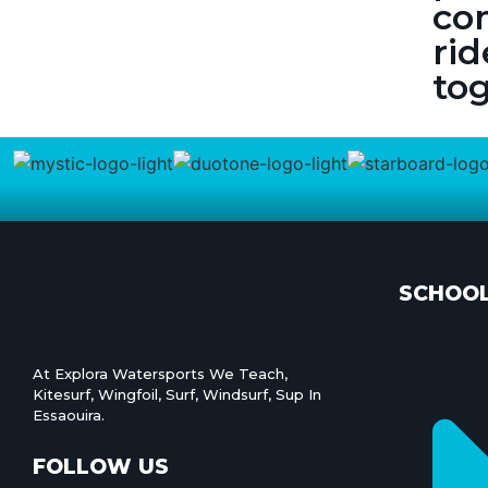
co
rid
tog
SCHOO
At Explora Watersports We Teach,
Kitesurf, Wingfoil, Surf, Windsurf, Sup In
Essaouira.
FOLLOW US