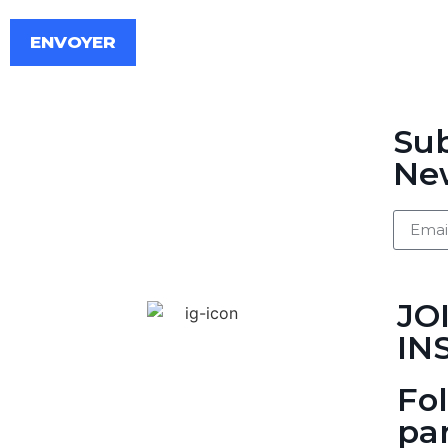
ENVOYER
Sub
New
JO
IN
Fo
par