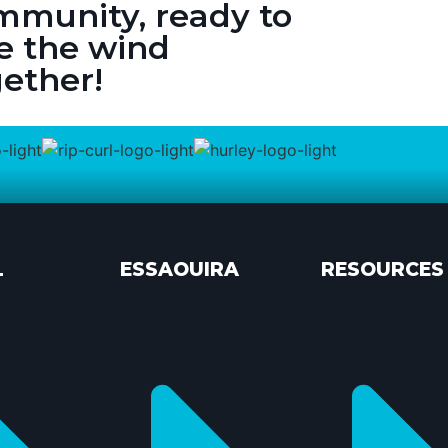
mmunity, ready to
e the wind
ether!
L
ESSAOUIRA
RESOURCES