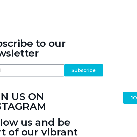
scribe to our
sletter
Subscribe
IN US ON
JO
STAGRAM
llow us and be
t of our vibrant