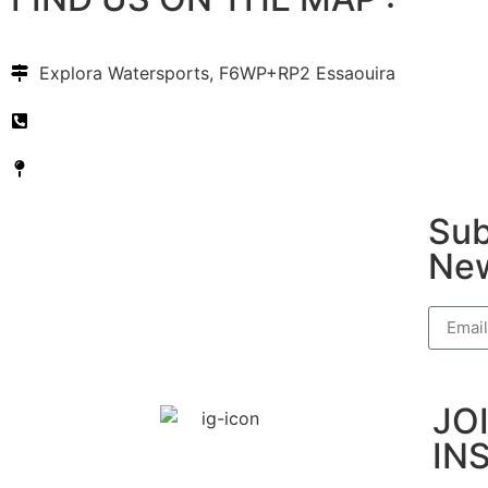
Explora Watersports, F6WP+RP2 Essaouira
+212 6 11475188
Location on Google Maps
Sub
New
JO
IN