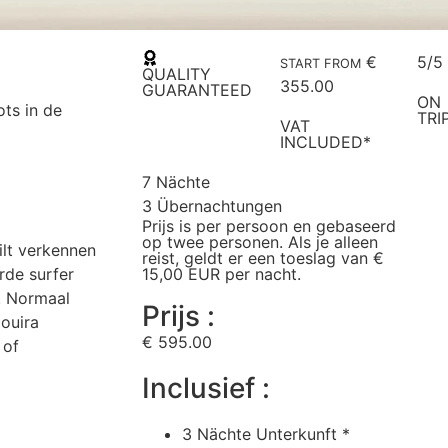
€
5/5
START FROM
QUALITY
355.00
GUARANTEED
ON
ots in de
TRI
VAT
INCLUDED*
7 Nächte
3 Übernachtungen
Prijs is per persoon en gebaseerd
op twee personen. Als je alleen
ilt verkennen
reist, geldt er een toeslag van €
rde surfer
15,00 EUR per nacht.
. Normaal
Prijs :
ouira
€ 595.00
 of
Inclusief :
3 Nächte Unterkunft *