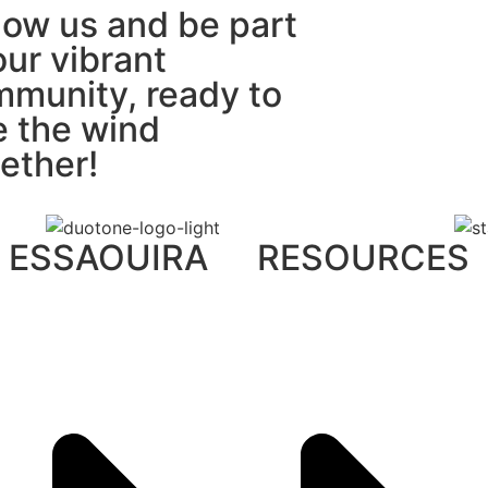
low us and be part
our vibrant
munity, ready to
e the wind
ether!
ESSAOUIRA
RESOURCES