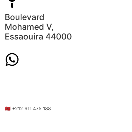
Boulevard
Mohamed V,
Essaouira 44000
Call us on
Whatsapp or
Mobile
🇲🇦 +212 611 475 188