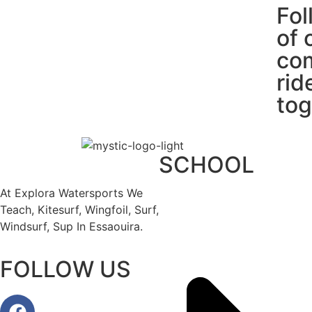
Fol
of 
com
rid
tog
SCHOOL
At Explora Watersports We
Teach, Kitesurf, Wingfoil, Surf,
Windsurf, Sup In Essaouira.
FOLLOW US