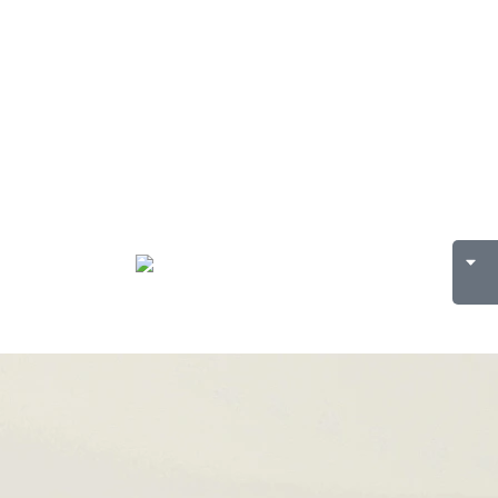
me Wingfoiling? Here’s What You Need to
fore You Go
Watersports Essaouira – Premium
, wingfoil- en surfschool aan het strand
orld Music Festival d’Essaouira,
nd Majid interview for African Voices
Surfen
Nederlands
en