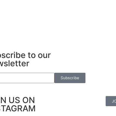
scribe to our
sletter
Subscribe
IN US ON
J
STAGRAM