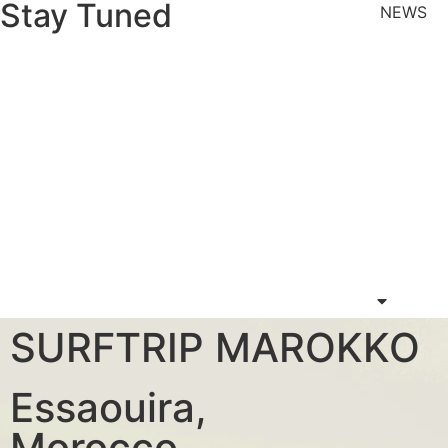
Stay Tuned
NEWS
First Ti
Know Be
Explora 
kitesurf-
Gnaoua W
Morocco
Nasser a
CNN
Home
Kitesurfen
Wingfoil
Windsurf
Resources
SURFTRIP MAROKKO
Essaouira,
Morocco