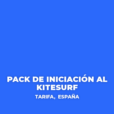
PACK DE INICIACIÓN AL
KITESURF
TARIFA,
ESPAÑA